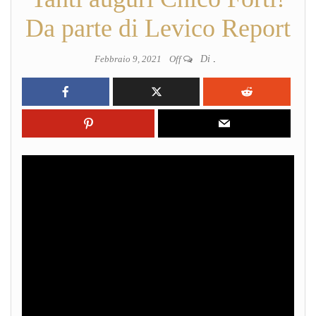
Da parte di Levico Report
Febbraio 9, 2021
Off
Di
.