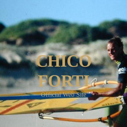
CHICO
FORTI
Official Web Site