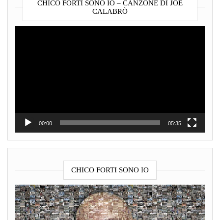
CHICO FORTI SONO IO – CANZONE DI JOE
CALABRÒ
Video
Player
00:00
05:35
CHICO FORTI SONO IO