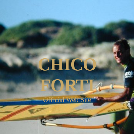
CHICO
FORTI
Official Web Site