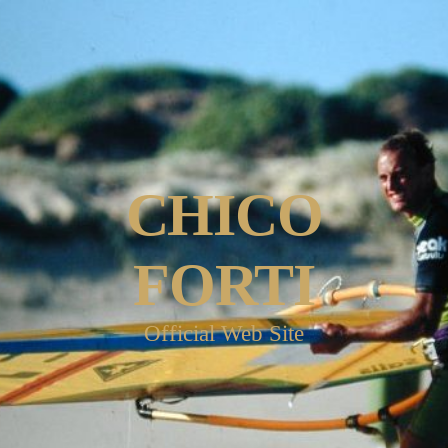
CHICO
FORTI
Official Web Site