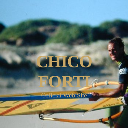
CHICO
FORTI
Official Web Site