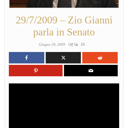
29/7/2009 – Zio Gianni
parla in Senato
Giugno 29, 2009
Off
Di
.