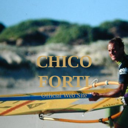
CHICO
FORTI
Official Web Site