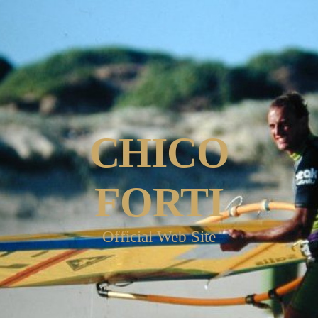
CHICO
FORTI
Official Web Site